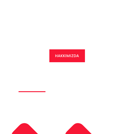
2015 yılında İzmir de kurulan firmamız günümüze kadar hızla
gelişen ve güven veren bir firma haline gelmiştir.
HAKKIMIZDA
Ürünlerimiz