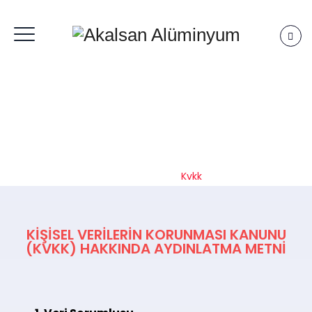
Kvkk
Anasayfa
|
Kvkk
KIŞISEL VERILERIN KORUNMASI KANUNU
(KVKK) HAKKINDA AYDINLATMA METNI