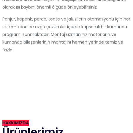
olarak ısı kaybını önemli ölçüde önleyebilirsiniz.
Panjur, kepenk, perde, tente ve jaluzilerin otomasyonu için her
sistem kendine özgü çözümler içeren kapsamlı bir kumanda
programı sunmaktadır. Montaj uzmanınız motorların ve
kumanda bileşenlerinin montajını hemen yerinde temiz ve
fazla
2015 yılında İzmir de kurulan firmamız günümüze kadar hızla
gelişen ve güven veren bir firma haline gelmiştir.
HAKKIMIZDA
Ürünlerimiz