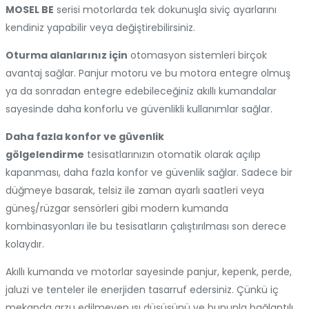
MOSEL BE
serisi motorlarda tek dokunuşla siviç ayarlarını
kendiniz yapabilir veya değiştirebilirsiniz.
Oturma alanlarınız için
otomasyon sistemleri birçok
avantaj sağlar. Panjur motoru ve bu motora entegre olmuş
ya da sonradan entegre edebileceğiniz akıllı kumandalar
sayesinde daha konforlu ve güvenlikli kullanımlar sağlar.
Daha fazla konfor ve güvenlik
gölgelendirme
tesisatlarınızın otomatik olarak açılıp
kapanması, daha fazla konfor ve güvenlik sağlar. Sadece bir
düğmeye basarak, telsiz ile zaman ayarlı saatleri veya
güneş/rüzgar sensörleri gibi modern kumanda
kombinasyonları ile bu tesisatların çalıştırılması son derece
kolaydır.
Akıllı kumanda ve motorlar sayesinde panjur, kepenk, perde,
jaluzi ve tenteler ile enerjiden tasarruf edersiniz. Çünkü iç
mekanda arzu edilmeyen ısı düşüşünü ve bununla bağlantılı