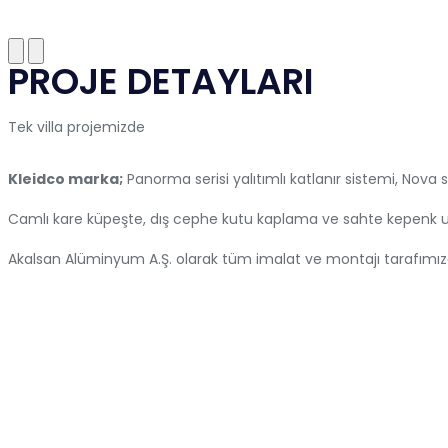
PROJE DETAYLARI
Tek villa projemizde
Kleidco marka;
Panorma serisi yalıtımlı katlanır sistemi, Nova ser
Camlı kare küpeşte, dış cephe kutu kaplama ve sahte kepenk uyg
Akalsan Alüminyum A.Ş. olarak tüm imalat ve montajı tarafımızc
2015 yılında İzmir de kurulan firmamız günümüze kadar hızla gel