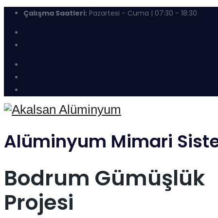
Çalışma Saatleri:
Pazartesi - Cuma | 07:30 - 18:30
info@akalsanaluminyum.com
+90 232 486 48 07
Alüminyum Mimari Sist
Bodrum Gümüşlük
Projesi