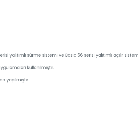
isi yalıtımlı sürme sistemi ve Basic 56 serisi yalıtımlı açılır sistem 
ulamaları kullanılmıştır.
a yapılmıştır
işen ve güven veren bir firma haline gelmiştir.