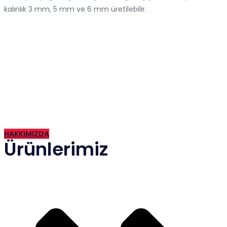
kalınlık 3 mm, 5 mm ve 6 mm üretilebilir.
2015 yılında İzmir de kurulan firmamız günümüze kadar hızla
gelişen ve güven veren bir firma haline gelmiştir.
HAKKIMIZDA
Ürünlerimiz