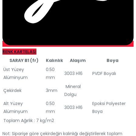
RENK KARTELASI
SARAY B1 (fr)
Kalınlık
Alaşım
Boya
Üst Yüzey
0.50
3003 H16
PVDF Boyalı
Alüminyum
mm
Mineral
Çekirdek
3mm
Dolgu
Alt Yüzey
0.50
Epoksi Polyester
3003 H16
Alüminyum
mm
Boya
Toplam Ağırlık : 7 kg/m2
Not: Siparişe göre çekirdeğin kalınlığı değiştirilerek toplam