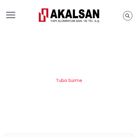
Tuba Sürme
Anasayfa
|
Saray Alüminyum
|
Sürme Sistemler
|
Tuba Sürme