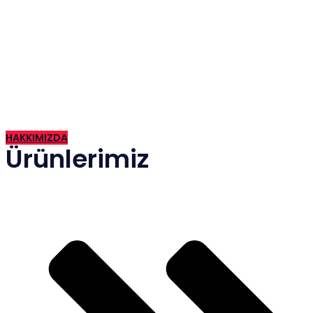
2015 yılında İzmir de kurulan firmamız günümüze kadar hızla
gelişen ve güven veren bir firma haline gelmiştir.
HAKKIMIZDA
Ürünlerimiz