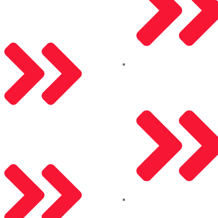
Saray Alüminyum
Çerez Politikası
Akpa Kompozit
Gizlilik Politikası