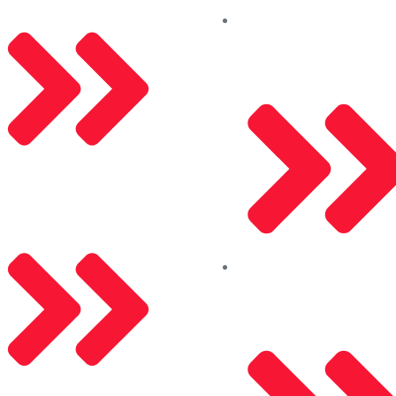
İletişim
Kleidco Alüminyum
KVKK