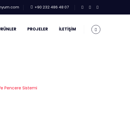
inyum.com
+90 232 486 48 07
ÜRÜNLER
PROJELER
İLETIŞIM
re Sistemi
 Ve Pencere Sistemi