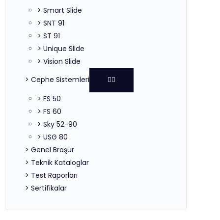
> Smart Slide
> SNT 91
> ST 91
> Unique Slide
> Vision Slide
> Cephe Sistemleri
> FS 50
> FS 60
> Sky 52-90
> USG 80
> Genel Broşür
> Teknik Kataloglar
> Test Raporları
> Sertifikalar