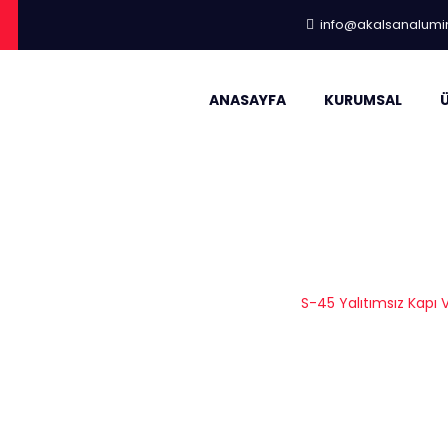
info@akalsanalum
ANASAYFA
KURUMSAL
tımsız Kapı Ve Pence
ay Alüminyum
|
Pencere Kapı Sistemleri
|
S-45 Yalıtımsız Kapı