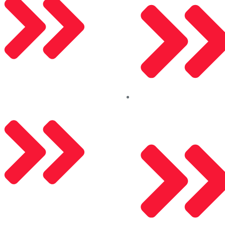
Saray Panjur
Kalite Politikamız
Aleco (Güncelleniyor)