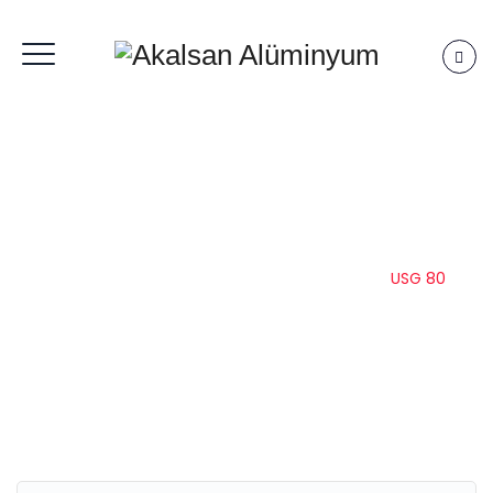
USG 80
Anasayfa
|
Kleidco
|
Cephe Sistemleri
|
USG 80