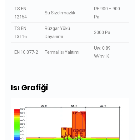
TS EN
RE 900 – 900
Su Sızdırmazlık
12154
Pa
TS EN
Rüzgar Yükü
3000 Pa
13116
Dayanımı
Uw: 0,89
EN 10.077-2
Termal Isı Yalıtımı
W/m².K
Isı Grafiği