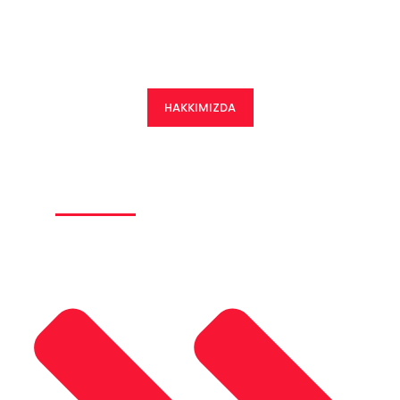
2015 yılında İzmir de kurulan firmamız günümüze kadar hızla
gelişen ve güven veren bir firma haline gelmiştir.
HAKKIMIZDA
Ürünlerimiz