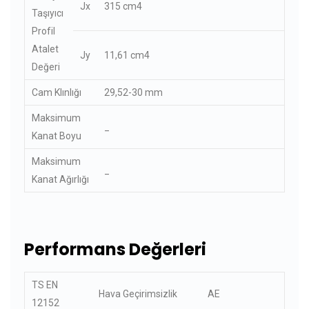
Jx
315 cm4
Taşıyıcı
Profil
Atalet
Jy
11,61 cm4
Değeri
Cam Klınlığı
29,52-30 mm
Maksimum
_
Kanat Boyu
Maksimum
_
Kanat Ağırlığı
Performans Değerleri
TS EN
Hava Geçirimsizlik
AE
12152