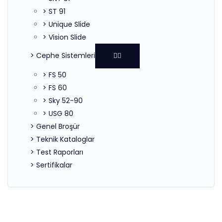
> ST 91
> Unique Slide
> Vision Slide
> Cephe Sistemleri
> FS 50
> FS 60
> Sky 52-90
> USG 80
> Genel Broşür
> Teknik Kataloglar
> Test Raporları
> Sertifikalar