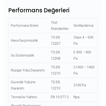
Performans Değerleri
Test
Performans Kriteri
Sınıflandırma
Standartları
TS EN
Class 4 – 600
Hava Geçirimsizlik
12207
Pa
TS EN
E 900 – 900
Su Sızdırmazlık
12208
Pa
TS EN
C1400 – 1400
Rüzgar Yükü Dayanımı
12210
Pa
Güvenlik Yüküne
TS EN
2100 Pa
Dayanım
12210
Termal Isı Yalıtımı
EN 10.077-2
Npa
Akustik Performans