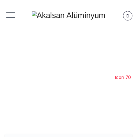
Icon 70
Anasayfa
|
Kleidco
|
Kapı Pencere Sistemleri
|
Icon 70