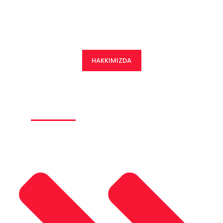
2015 yılında İzmir de kurulan firmamız günümüze kadar hızla
gelişen ve güven veren bir firma haline gelmiştir.
HAKKIMIZDA
Ürünlerimiz