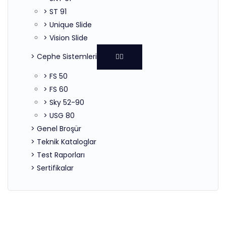
> ST 91
> Unique Slide
> Vision Slide
> Cephe Sistemleri
> FS 50
> FS 60
> Sky 52-90
> USG 80
> Genel Broşür
> Teknik Kataloglar
> Test Raporları
> Sertifikalar