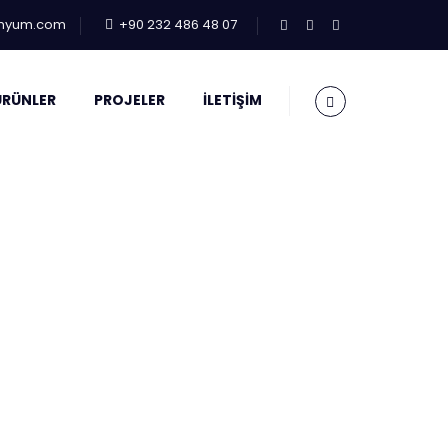
inyum.com
+90 232 486 48 07
ÜRÜNLER
PROJELER
İLETIŞIM