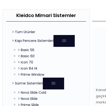
Kleidco Mimari Sistemler
> Tüm Ürünler
> Kapı Pencere Sistemleri
> Basic 56
> Basic 60
> Icon 70
> Icon 84 HI
> Prime Window
> Sürme Sistemleri
Kanat 
> Nova Slide Cold
geçiri
> Nova Slide
marka
> Prime Slide