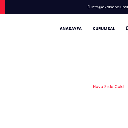
info@akalsanalum
ANASAYFA
KURUMSAL
Nova Slide Cold
Anasayfa
|
Kleidco
|
Sürme Sistemleri
|
Nova Slide Cold