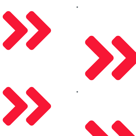
İletişim
Kleidco Alüminyum
KVKK