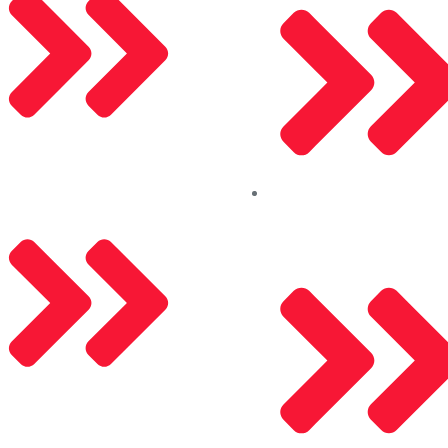
Saray Panjur
Kalite Politikamız
Aleco (Güncelleniyor)