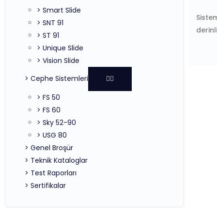
> Smart Slide
Sistem
> SNT 91
derinl
> ST 91
> Unique Slide
> Vision Slide
> Cephe Sistemleri
> FS 50
> FS 60
> Sky 52-90
> USG 80
> Genel Broşür
> Teknik Kataloglar
> Test Raporları
> Sertifikalar