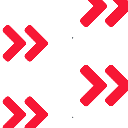
Saray Alüminyum
Çerez Politikası
Akpa Kompozit
Gizlilik Politikası