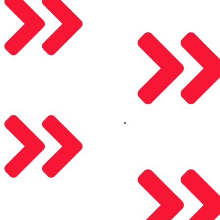
İletişim
Kleidco Alüminyum
KVKK
Saray Alüminyum