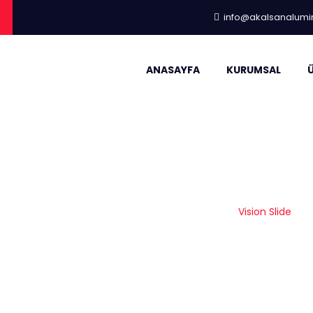
info@akalsanalum
ANASAYFA
KURUMSAL
Vision Slide
Anasayfa
|
Kleidco
|
Sürme Sistemleri
|
Vision Slide