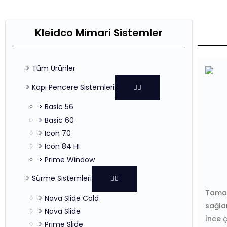
Kleidco Mimari Sistemler
> Tüm Ürünler
> Kapı Pencere Sistemleri
> Basic 56
> Basic 60
> Icon 70
> Icon 84 HI
> Prime Window
> Sürme Sistemleri
Tamam
> Nova Slide Cold
sağlar
> Nova Slide
İnce ç
> Prime Slide