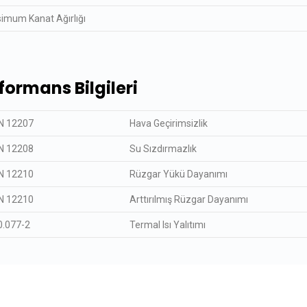
imum Kanat Ağırlığı
formans Bilgileri
N 12207
Hava Geçirimsizlik
N 12208
Su Sızdırmazlık
N 12210
Rüzgar Yükü Dayanımı
N 12210
Arttırılmış Rüzgar Dayanımı
0.077-2
Termal Isı Yalıtımı