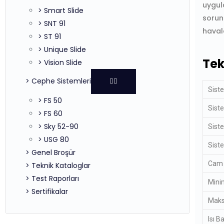
uygula
> Smart Slide
soruns
> SNT 91
haval
> ST 91
> Unique Slide
Tek
> Vision Slide
> Cephe Sistemleri
Siste
> FS 50
Siste
> FS 60
> Sky 52-90
Siste
> USG 80
Siste
> Genel Broşür
Cam K
> Teknik Kataloglar
> Test Raporları
Mini
> Sertifikalar
Maks
Isı Ba