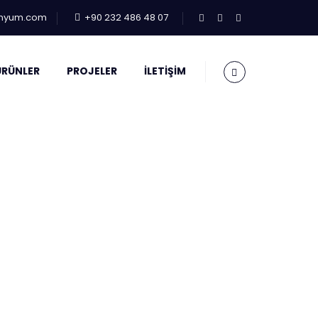
inyum.com
+90 232 486 48 07
ÜRÜNLER
PROJELER
İLETIŞIM