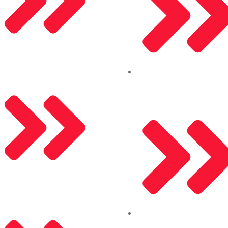
Saray Panjur
Kalite Politikamız
Aleco (Güncelleniyor)