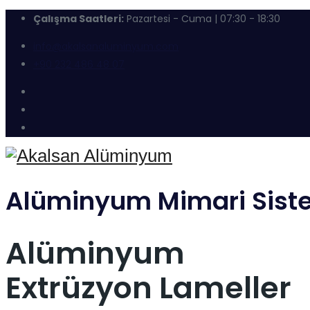
Çalışma Saatleri:
Pazartesi - Cuma | 07:30 - 18:30
info@akalsanaluminyum.com
+90 232 486 48 07
Alüminyum Mimari Sist
Alüminyum
Extrüzyon Lameller