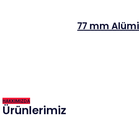
77 mm Alümi
2015 yılında İzmir de kurulan firmamız günümüze kadar hızla gel
HAKKIMIZDA
Ürünlerimiz