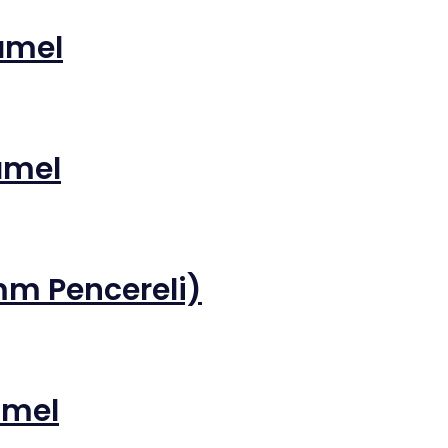
amel
amel
m Pencereli)
amel