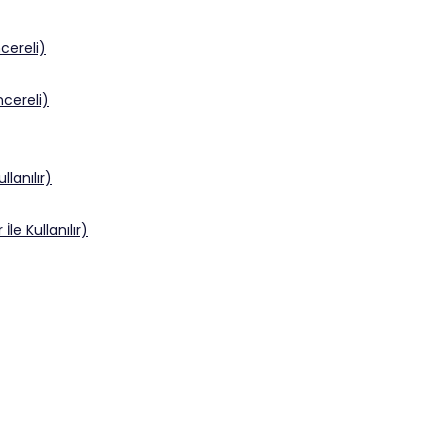
ereli)
cereli)
llanılır)
le Kullanılır)