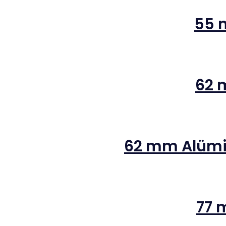
55 
62 
62 mm Alümi
77 