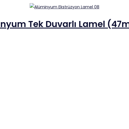
nyum Tek Duvarlı Lamel (47m
işen ve güven veren bir firma haline gelmiştir.