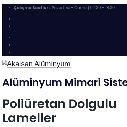
Çalışma Saatleri:
Pazartesi - Cuma | 07:30 - 18:30
info@akalsanaluminyum.com
+90 232 486 48 07
Alüminyum Mimari Sist
Poliüretan Dolgulu
Lameller