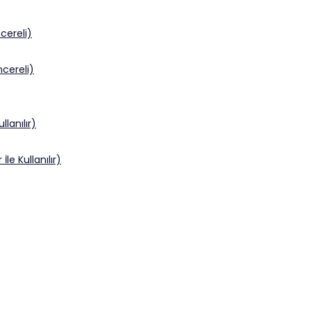
ereli)
cereli)
llanılır)
le Kullanılır)