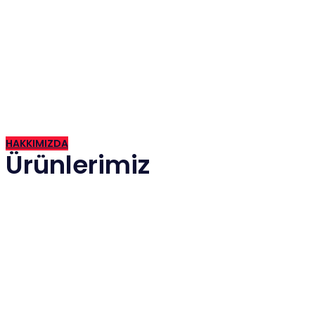
2015 yılında İzmir de kurulan firmamız günümüze kadar hızla gel
HAKKIMIZDA
Ürünlerimiz