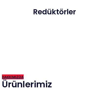
Redüktörler
2015 yılında İzmir de kurulan firmamız günümüze kadar hızla
gelişen ve güven veren bir firma haline gelmiştir.
HAKKIMIZDA
Ürünlerimiz