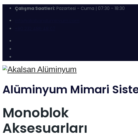
Çalışma Saatleri:
Pazartesi - Cuma | 07:30 - 18:30
info@akalsanaluminyum.com
+90 232 486 48 07
Alüminyum Mimari Sist
Monoblok
Aksesuarları