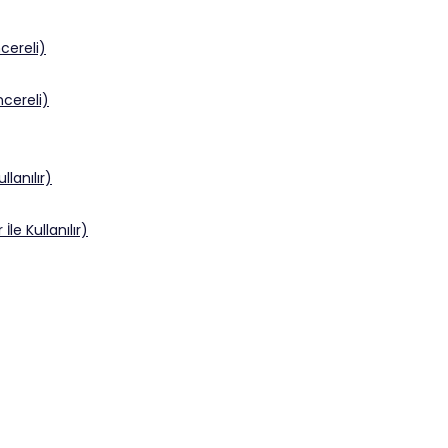
ereli)
cereli)
llanılır)
le Kullanılır)